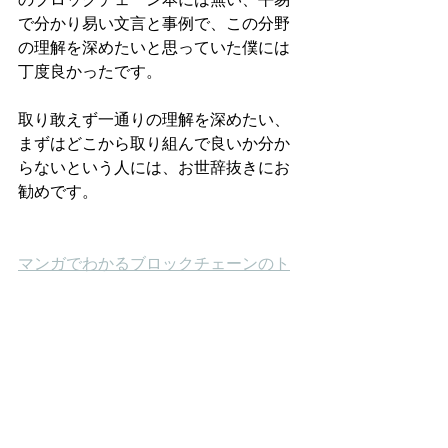
で分かり易い文言と事例で、この分野
の理解を深めたいと思っていた僕には
丁度良かったです。
取り敢えず一通りの理解を深めたい、
まずはどこから取り組んで良いか分か
らないという人には、お世辞抜きにお
勧めです。
マンガでわかるブロックチェーンのト
リセツ
著／
森　一弥
 画／
佐倉イサミ
今回こういった機会を頂き改めて感謝
感謝です。